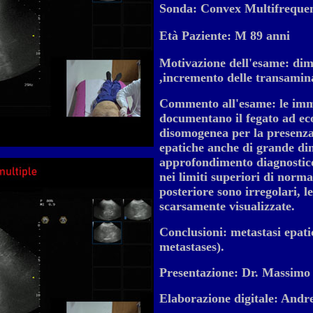
Sonda: Convex Multifreque
Età Paziente: M 89 anni
Motivazione dell'esame: dim
,incremento delle transamina
Commento all'esame: le imma
documentano il fegato ad ec
disomogenea per la presenz
epatiche anche di grande dim
approfondimento diagnostic
nei limiti superiori di norma,
posteriore sono irregolari, l
scarsamente visualizzate.
Conclusioni: metastasi epati
metastases).
Presentazione: Dr. Massimo 
Elaborazione digitale: Andr