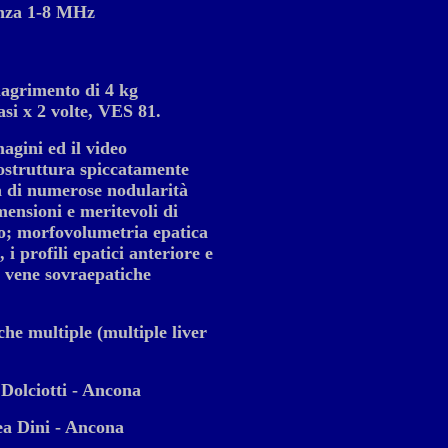
nza 1-8 MHz
agrimento di 4 kg
si x 2 volte, VES 81.
gini ed il video
ostruttura spiccatamente
a di numerose nodularità
ensioni e meritevoli di
o; morfovolumetria epatica
 i profili epatici anteriore e
e vene sovraepatiche
che multiple (multiple liver
Dolciotti - Ancona
ea Dini - Ancona