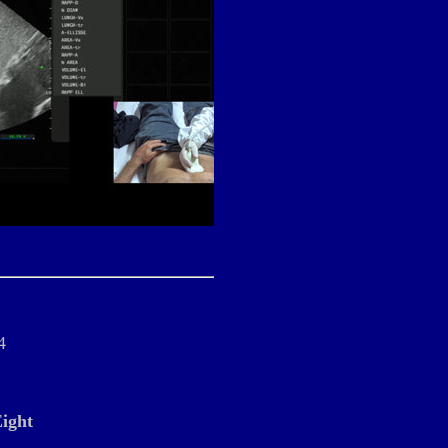
4
ight