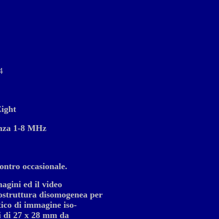
4
ight
nza 1-8 MHz
ontro occasionale.
gini ed il video
ostruttura disomogenea per
ico di immagine iso-
i di 27 x 28 mm da